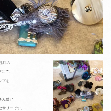
三越店の
プにて、
ップを
さん使い
セサリーです。