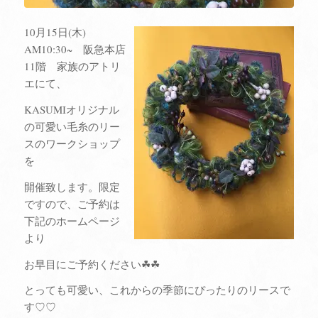
10月15日(木)
AM10:30~ 阪急本店
11階 家族のアトリ
エにて、
KASUMIオリジナル
の可愛い毛糸のリー
スのワークショップ
を
開催致します。限定
ですので、ご予約は
下記のホームページ
より
お早目にご予約ください☘☘
とっても可愛い、これからの季節にぴったりのリースで
す♡♡