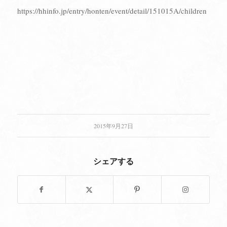
https://hhinfo.jp/entry/honten/event/detail/151015A/children
2015年9月27日
シェアする