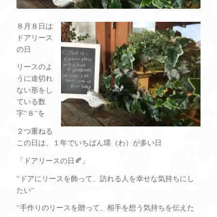
８月８日は
ドアリース
の日
リースのよ
うに途切れ
ない形をし
ている数
字”８”を
２つ重ねる
この日は、１年でいちばん環（わ）が多い日
「ドアリースの日🍂」
”ドアにリースを飾って、訪れる人を幸せな気持ちにし
たい”
”手作りのリースを贈って、相手を想う気持ちを伝えた