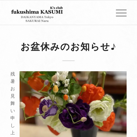
お盆休みのお知らせ♪
残
暑
お
見
舞
い
申
し
上